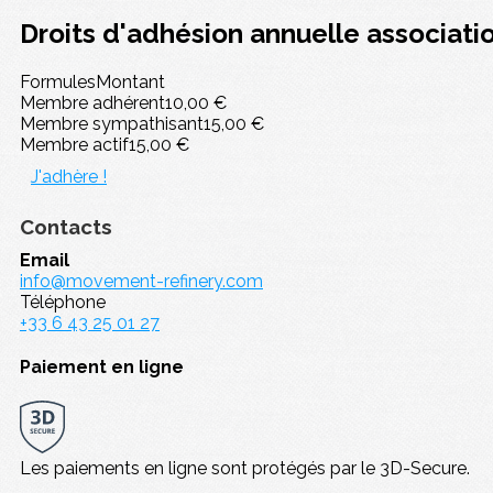
Droits d'adhésion annuelle associat
Formules
Montant
Membre adhérent
10,00 €
Membre sympathisant
15,00 €
Membre actif
15,00 €
J'adhère !
Contacts
Email
info@movement-refinery.com
Téléphone
+33 6 43 25 01 27
Paiement en ligne
Les paiements en ligne sont protégés par le 3D-Secure.