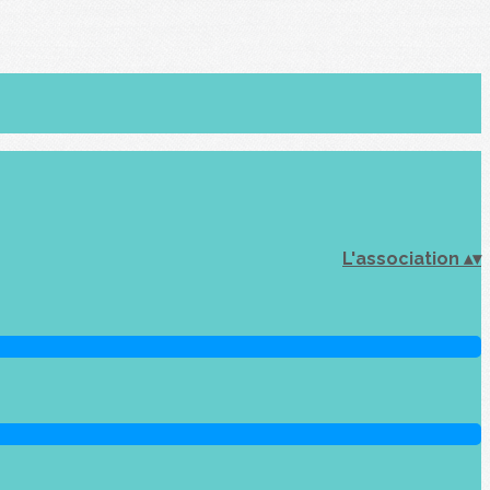
L'association
▴
▾